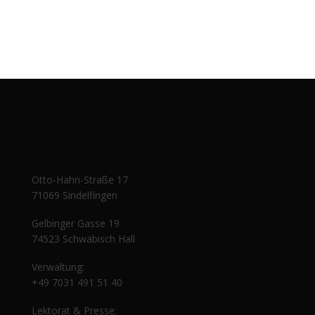
Otto-Hahn-Straße 17
71069 Sindelfingen
Gelbinger Gasse 19
74523 Schwäbisch Hall
Verwaltung:
+49 7031 491 51 40
Lektorat & Presse: