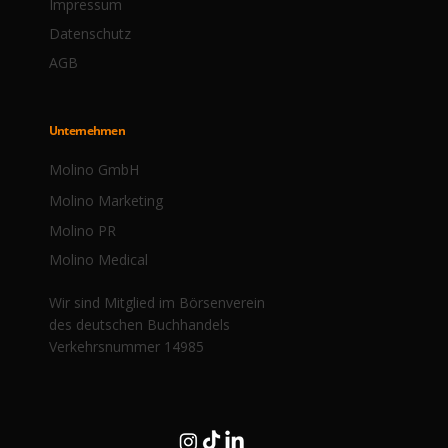
Impressum
Datenschutz
AGB
Unternehmen
Molino GmbH
Molino Marketing
Molino PR
Molino Medical
Wir sind Mitglied im Börsenverein
des deutschen Buchhandels
Verkehrsnummer 14985