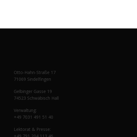
Otto-Hahn-Straße 17
71069 Sindelfingen
Gelbinger Gasse 19
74523 Schwäbisch Hall
Verwaltung:
+49 7031 491 51 40
Lektorat & Presse:
+49 791 204 113 46