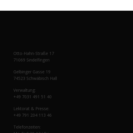
Otto-Hahn-Straße 17
71069 Sindelfingen
Gelbinger Gasse 19
74523 Schwäbisch Hall
Verwaltung:
+49 7031 491 51 40
Lektorat & Presse:
+49 791 204 113 46
Telefonzeiten: