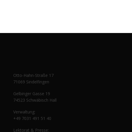
Otto-Hahn-Straße 17
71069 Sindelfingen
Gelbinger Gasse 19
74523 Schwäbisch Hall
Verwaltung:
+49 7031 491 51 40
Lektorat & Presse: