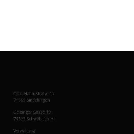
Otto-Hahn-Straße 17
71069 Sindelfingen
Gelbinger Gasse 19
74523 Schwäbisch Hall
Verwaltung: