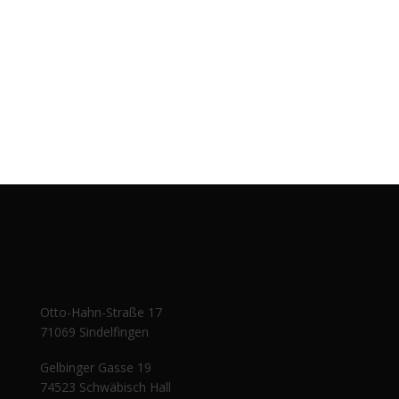
Otto-Hahn-Straße 17
71069 Sindelfingen
Gelbinger Gasse 19
74523 Schwäbisch Hall