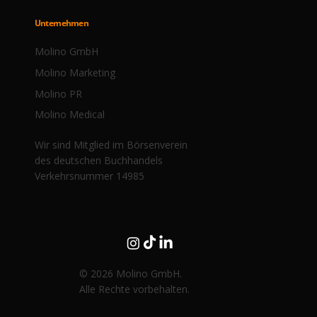
Unternehmen
Molino GmbH
Molino Marketing
Molino PR
Molino Medical
Wir sind Mitglied im Börsenverein
des deutschen Buchhandels
Verkehrsnummer 14985
© 2026 Molino GmbH.
Alle Rechte vorbehalten.