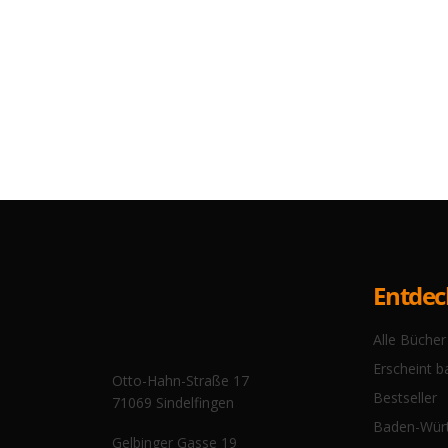
Entde
Alle Bücher
Erscheint b
Otto-Hahn-Straße 17
Bestseller
71069 Sindelfingen
Baden-Wür
Gelbinger Gasse 19