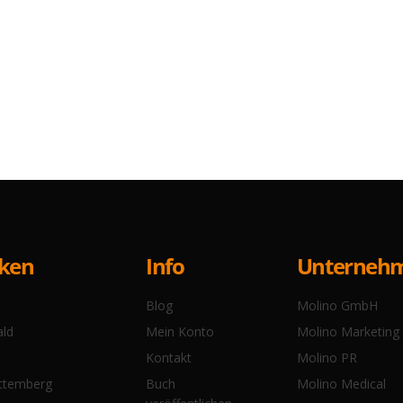
Info
cken
Unterneh
Blog
Molino GmbH
Mein Konto
ald
Molino Marketing
Kontakt
Molino PR
Buch
ttemberg
Molino Medical