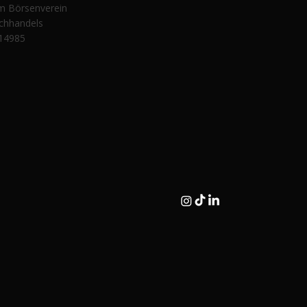
im Börsenverein
chhandels
14985