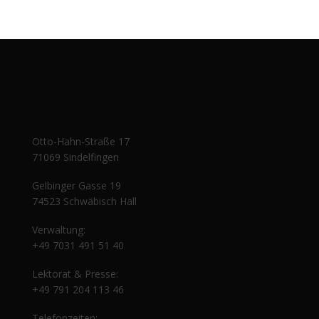
Otto-Hahn-Straße 17
71069 Sindelfingen
Gelbinger Gasse 19
74523 Schwäbisch Hall
Verwaltung:
+49 7031 491 51 40
Lektorat & Presse:
+49 791 204 113 46
Telefonzeiten: