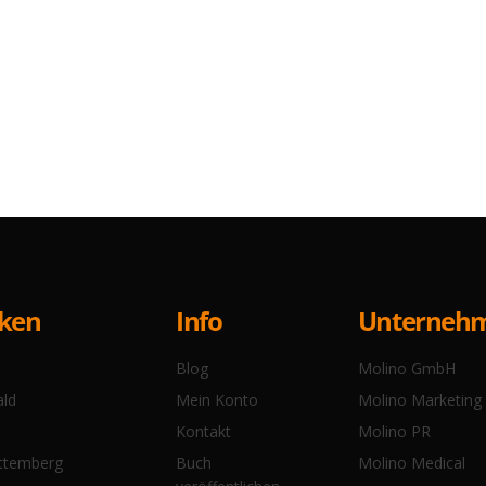
Info
cken
Unterneh
Blog
Molino GmbH
Mein Konto
ald
Molino Marketing
Kontakt
Molino PR
Buch
ttemberg
Molino Medical