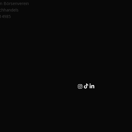
im Börsenverein
chhandels
14985