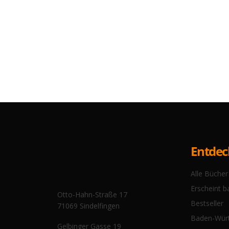
Entde
Alle Bücher
Erscheint b
Otto-Hahn-Straße 17
Bestseller
71069 Sindelfingen
Baden-Wür
Gelbinger Gasse 19