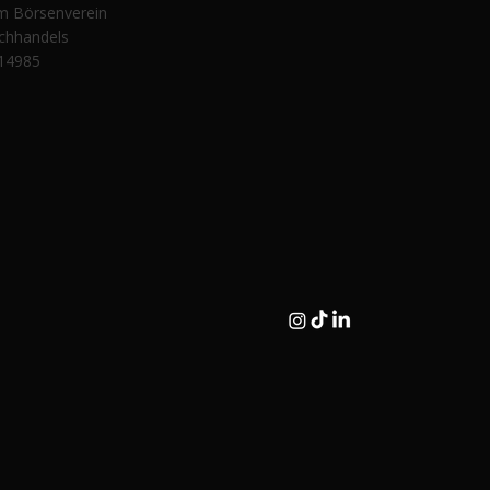
im Börsenverein
chhandels
14985