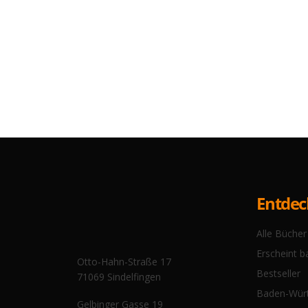
Entde
Alle Bücher
Erscheint b
Otto-Hahn-Straße 17
Bestseller
71069 Sindelfingen
Baden-Wür
Gelbinger Gasse 19