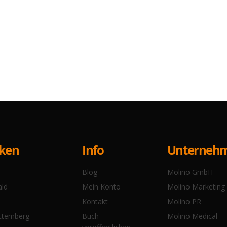
Info
cken
Unterneh
Blog
Molino GmbH
Mein Konto
ald
Molino Marketing
Kontakt
Molino PR
Buch
ttemberg
Molino Medical