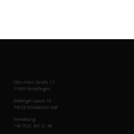
Otto-Hahn-Straße 17
71069 Sindelfingen
Gelbinger Gasse 19
74523 Schwäbisch Hall
Verwaltung:
+49 7031 491 51 40