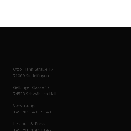
Otto-Hahn-Straße 17
71069 Sindelfingen
Gelbinger Gasse 19
74523 Schwäbisch Hall
Verwaltung:
+49 7031 491 51 40
Lektorat & Presse:
+49 791 204 113 46