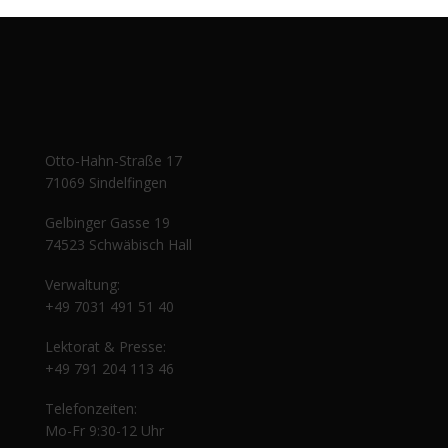
Otto-Hahn-Straße 17
71069 Sindelfingen
Gelbinger Gasse 19
74523 Schwäbisch Hall
Verwaltung:
+49 7031 491 51 40
Lektorat & Presse:
+49 791 204 113 46
Telefonzeiten:
Mo-Fr 9:30-12 Uhr