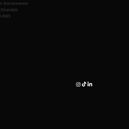
im Börsenverein
chhandels
14985