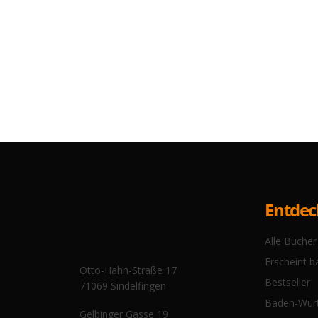
Entde
Alle Bücher
Erscheint b
Otto-Hahn-Straße 17
Bestseller
71069 Sindelfingen
Baden-Wür
Gelbinger Gasse 19