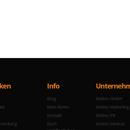
Info
cken
Unterneh
Blog
Molino GmbH
Mein Konto
ald
Molino Marketing
Kontakt
Molino PR
Buch
ttemberg
Molino Medical