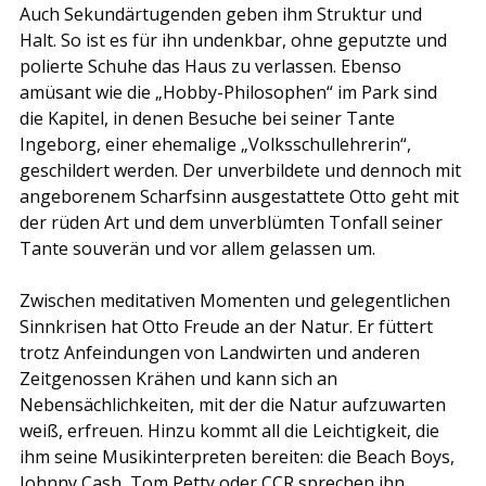
Auch Sekundärtugenden geben ihm Struktur und 
Halt. So ist es für ihn undenkbar, ohne geputzte und 
polierte Schuhe das Haus zu verlassen. Ebenso 
amüsant wie die „Hobby-Philosophen“ im Park sind 
die Kapitel, in denen Besuche bei seiner Tante 
Ingeborg, einer ehemalige „Volksschullehrerin“, 
geschildert werden. Der unverbildete und dennoch mit 
angeborenem Scharfsinn ausgestattete Otto geht mit 
der rüden Art und dem unverblümten Tonfall seiner 
Tante souverän und vor allem gelassen um.
Zwischen meditativen Momenten und gelegentlichen 
Sinnkrisen hat Otto Freude an der Natur. Er füttert 
trotz Anfeindungen von Landwirten und anderen 
Zeitgenossen Krähen und kann sich an 
Nebensächlichkeiten, mit der die Natur aufzuwarten 
weiß, erfreuen. Hinzu kommt all die Leichtigkeit, die 
ihm seine Musikinterpreten bereiten: die Beach Boys, 
Johnny Cash, Tom Petty oder CCR sprechen ihn 