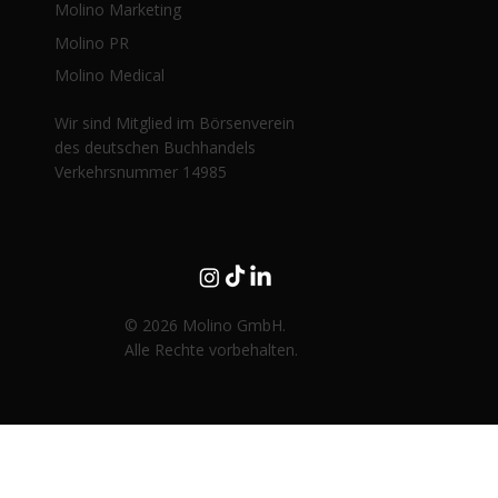
Molino Marketing
Molino PR
Molino Medical
Wir sind Mitglied im Börsenverein
des deutschen Buchhandels
Verkehrsnummer 14985
© 2026 Molino GmbH.
Alle Rechte vorbehalten.