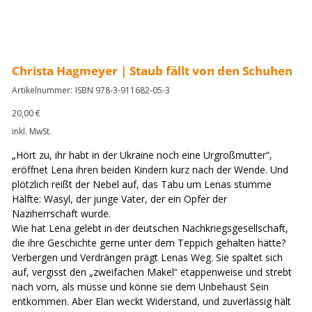
Christa Hagmeyer | Staub fällt von den Schuhen
Artikelnummer:
Artikelnummer:
ISBN 978-3-911682-05-3
ISBN
978-
3-
Preis
20,00 €
911682-
05-
inkl. MwSt.
3
„Hört zu, ihr habt in der Ukraine noch eine Urgroßmutter“,
eröffnet Lena ihren beiden Kindern kurz nach der Wende. Und
plötzlich reißt der Nebel auf, das Tabu um Lenas stumme
Hälfte: Wasyl, der junge Vater, der ein Opfer der
Naziherrschaft wurde.
Wie hat Lena gelebt in der deutschen Nachkriegsgesellschaft,
die ihre Geschichte gerne unter dem Teppich gehalten hätte?
Verbergen und Verdrängen prägt Lenas Weg. Sie spaltet sich
auf, vergisst den „zweifachen Makel“ etappenweise und strebt
nach vorn, als müsse und könne sie dem Unbehaust Sein
entkommen. Aber Elan weckt Widerstand, und zuverlässig hält