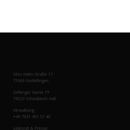
Otto-Hahn-Straße 17
71069 Sindelfingen
Gelbinger Gasse 19
74523 Schwäbisch Hall
Verwaltung:
+49 7031 491 51 40
Lektorat & Presse: