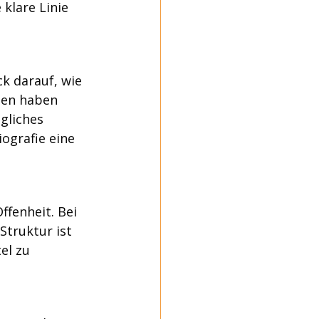
 klare Linie 
k darauf, wie 
gen haben 
gliches 
ografie eine 
fenheit. Bei 
truktur ist 
el zu 