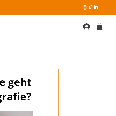
ie geht
grafie?