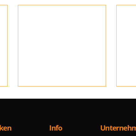
Info
cken
Unterneh