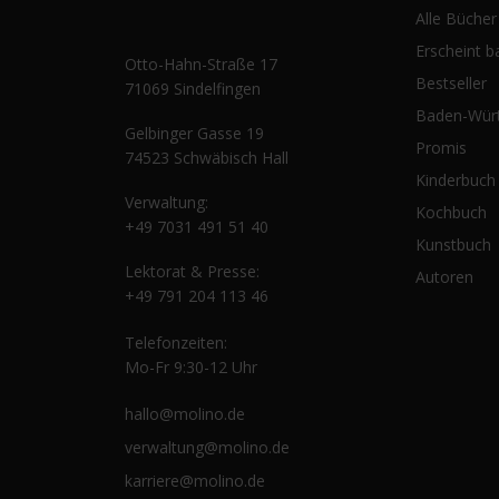
Alle Bücher
80 Jahre Olaf der Flipper:
Erscheint b
Jetzt erzählt er seine
Otto-Hahn-Straße 17
Bestseller
Geschichte
71069 Sindelfingen
Baden-Wür
Gelbinger Gasse 19
Promis
74523 Schwäbisch Hall
Kinderbuch
Verwaltung:
Kochbuch
+49 7031 491 51 40
Kunstbuch
Lektorat & Presse:
Autoren
+49 791 204 113 46
Telefonzeiten:
Mo-Fr 9:30-12 Uhr
hallo@molino.de
verwaltung@molino.de
karriere@molino.de