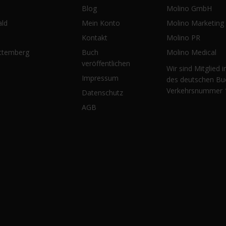
Blog
Molino GmbH
Christian Simon liest aus
Walt
Mein Konto
ald
Molino Marketing
„Begegnungen“
Lite
Kontakt
Molino PR
Eri
Buch
ttemberg
Molino Medical
veröffentlichen
Wir sind Mitglied 
Impressum
des deutschen Bu
Verkehrsnummer 
Datenschutz
AGB