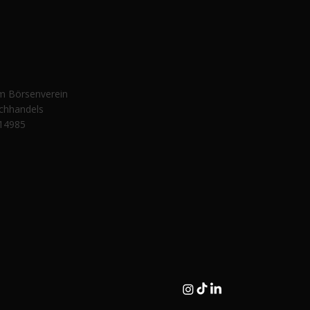
er Serner zwischen
ratur, Forschung und
nnerung
im Börsenverein
chhandels
14985