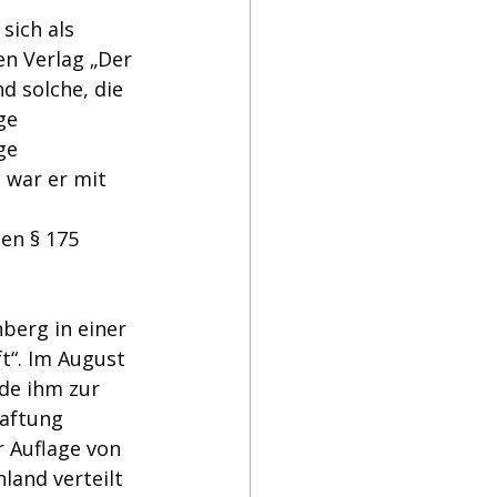
sich als 
n Verlag „Der 
d solche, die 
ge 
ge 
 war er mit 
en § 175 
berg in einer 
t“. Im August 
de ihm zur 
aftung 
 Auflage von 
land verteilt 