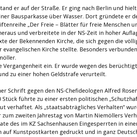
nd er auf der Straße. Er ging nach Berlin und hielt 
iner Bausparkasse über Wasser. Dort gründete er de
riftenreihe „Der Freie – Blätter für freie Menschen un
eraus und verbreitete in der NS-Zeit in hoher Aufla
te der Bekennenden Kirche, die sich gegen die völli
r evangelischen Kirche stellte. Besonders verbunden
möller.
ne Vergangenheit ein. Er wurde wegen des berüchtigt
und zu einer hohen Geldstrafe verurteilt.
ner Schrift gegen den NS-Chefideologen Alfred Rosen
 Stück führte zu einer ersten politischen „Schutzhaf
ut verhaftet. Als „staatsabträgliches Verhalten“ wur
er zum zweiten Jahrestag von Martin Niemöllers Verh
itate des im KZ Sachsenhausen Eingesperrten in einer
on auf Kunstpostkarten gedruckt und in ganz Deutsch