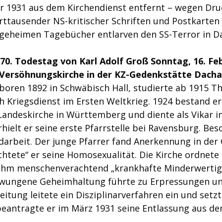
er 1931 aus dem Kirchendienst entfernt – wegen Dru
ttausender NS-kritischer Schriften und Postkarten 
 geheimen Tagebücher entlarven den SS-Terror in D
0. Todestag von Karl Adolf Groß Sonntag, 16. Feb
 Versöhnungskirche in der KZ-Gedenkstätte Dach
boren 1892 in Schwäbisch Hall, studierte ab 1915 Th
 Kriegsdienst im Ersten Weltkrieg. 1924 bestand e
Landeskirche in Württemberg und diente als Vikar i
ielt er seine erste Pfarrstelle bei Ravensburg. Bes
ndarbeit. Der junge Pfarrer fand Anerkennung in der
tete“ er seine Homosexualität. Die Kirche ordnete e
 ihm menschenverachtend „krankhafte Minderwertigk
rzwungene Geheimhaltung führte zu Erpressungen un
eitung leitete ein Disziplinarverfahren ein und setzt
 beantragte er im März 1931 seine Entlassung aus de