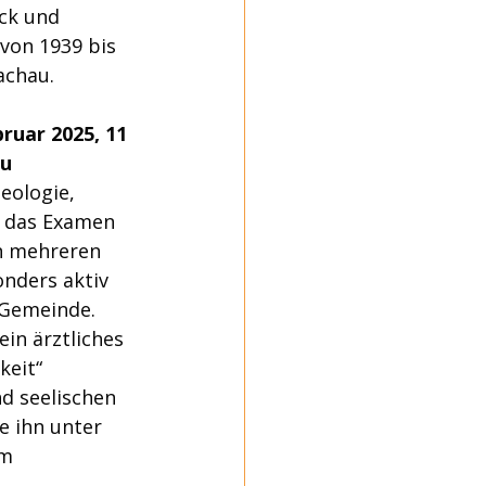
ck und 
von 1939 bis 
achau.
ruar 2025, 11 
au
eologie, 
r das Examen 
n mehreren 
onders aktiv 
 Gemeinde.
in ärztliches 
eit“ 
d seelischen 
e ihn unter 
m 