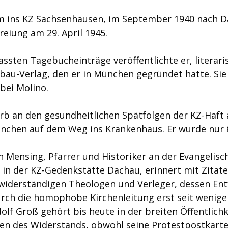
m ins KZ Sachsenhausen, im September 1940 nach Da
freiung am 29. April 1945.
assten Tagebucheinträge veröffentlichte er, literari
bau-Verlag, den er in München gegründet hatte. Sie 
bei Molino.
arb an den gesundheitlichen Spätfolgen der KZ-Haft 
nchen auf dem Weg ins Krankenhaus. Er wurde nur 62
n Mensing, Pfarrer und Historiker an der Evangelisc
in der KZ-Gedenkstätte Dachau, erinnert mit Zitate
widerständigen Theologen und Verleger, dessen Ent
rch die homophobe Kirchenleitung erst seit wenige
dolf Groß gehört bis heute in der breiten Öffentlichk
n des Widerstands, obwohl seine Protestpostkarte