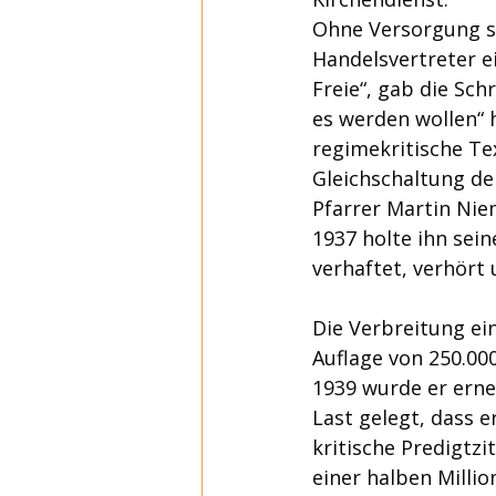
Ohne Versorgung sta
Handelsvertreter e
Freie“, gab die Sch
es werden wollen“ h
regimekritische Tex
Gleichschaltung de
Pfarrer Martin Nie
1937 holte ihn sei
verhaftet, verhört 
Die Verbreitung ei
Auflage von 250.000
1939 wurde er erne
Last gelegt, dass 
kritische Predigtz
einer halben Milli