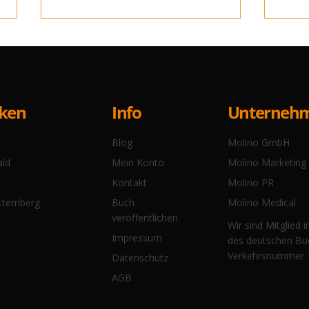
Info
cken
Unterneh
Blog
Molino GmbH
Christian Simon liest aus
Walt
Mein Konto
ald
Molino Marketing
„Begegnungen“
Lite
Kontakt
Molino PR
Eri
Buch
ttemberg
Molino Medical
veröffentlichen
Wir sind Mitglied 
Impressum
des deutschen Bu
Verkehrsnummer 
Datenschutz
AGB