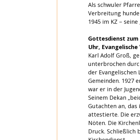
Als schwuler Pfarr
Verbreitung hunder
1945 im KZ – seine
Gottesdienst zum 7
Uhr, Evangelische
Karl Adolf Groß, ge
unterbrochen durch
der Evangelischen 
Gemeinden. 1927 erh
war er in der Juge
Seinem Dekan „beich
Gutachten an, das
attestierte. Die e
Nöten. Die Kirchenl
Druck. Schließlich
Kirchendienst.