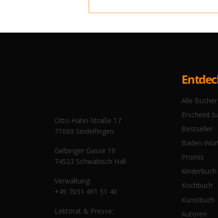
Entde
Alle Bücher
80 Jahre Olaf der Flipper:
Erscheint b
Jetzt erzählt er seine
Otto-Hahn-Straße 17
Bestseller
Geschichte
71069 Sindelfingen
Baden-Wür
Gelbinger Gasse 19
Promis
74523 Schwäbisch Hall
Kinderbuch
Verwaltung:
Kochbuch
+49 7031 491 51 40
Kunstbuch
Lektorat & Presse:
Autoren