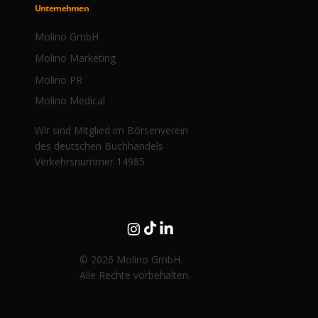
Unternehmen
Molino GmbH
Molino Marketing
Molino PR
Molino Medical
Wir sind Mitglied im Börsenverein
des deutschen Buchhandels
Verkehrsnummer 14985
© 2026 Molino GmbH.
Alle Rechte vorbehalten.