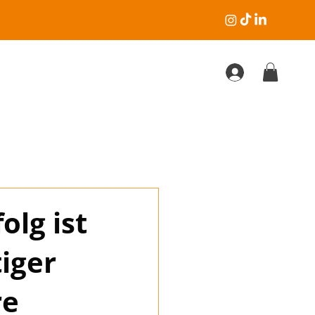
olg ist
tiger
re