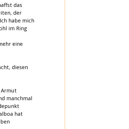
affst das 
iten, der 
 Ich habe mich 
hl im Ring 
mehr eine 
cht, diesen 
n Armut 
and manchmal 
depunkt 
alboa hat 
oben 