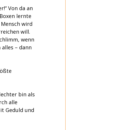
r!“ Von da an 
Boxen lernte 
n Mensch wird 
eichen will. 
schlimm, wenn 
 alles – dann 
rößte 
echter bin als 
ch alle 
it Geduld und 