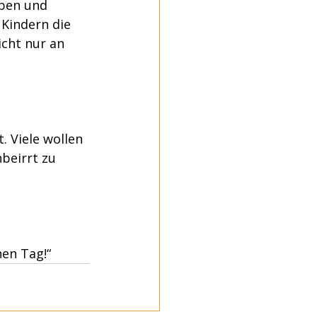
ben und 
 Kindern die 
icht nur an 
. Viele wollen 
beirrt zu 
nen Tag!“