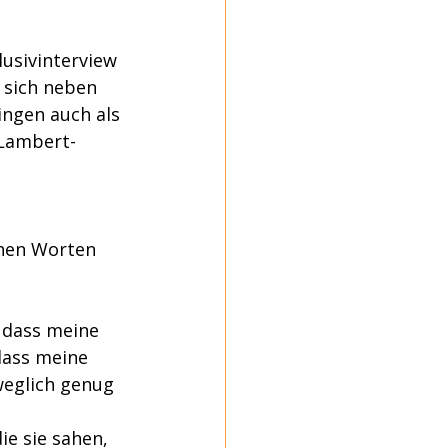
usivinterview 
 sich neben 
ingen auch als 
 Lambert-
enen Worten 
 dass meine 
dass meine 
weglich genug 
ie sie sahen, 