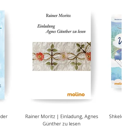
eder
Rainer Moritz | Einladung, Agnes
Shkelqim 
Günther zu lesen