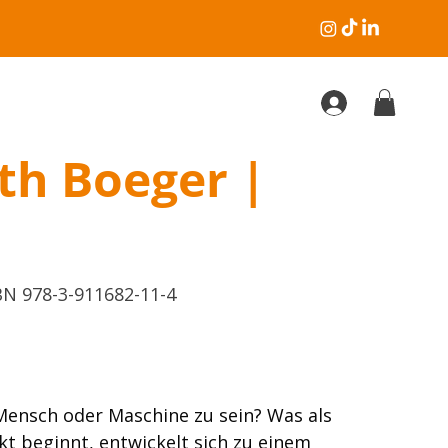
h Boeger |
elnummer:
BN 978-3-911682-11-4
82-
Mensch oder Maschine zu sein? Was als
ekt beginnt, entwickelt sich zu einem