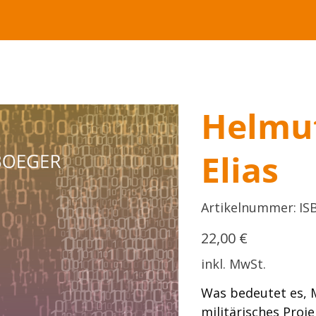
Helmut
Elias
Artik
Artikelnummer:
IS
ISBN
978-
3-
Preis
9116
22,00 €
11-
4
inkl. MwSt.
Was bedeutet es, 
militärisches Proj