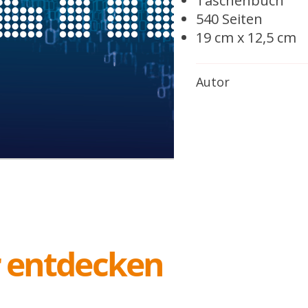
Taschenbuch
540 Seiten
19 cm x 12,5 cm
Autor
r entdecken