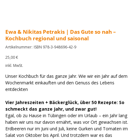
Ewa & Nikitas Petrakis | Das Gute so nah –
Kochbuch regional und saisonal
Artikelnummer:
Artikelnummer:
ISBN 978-3-948696-42-9
ISBN
978-
3-
Preis
25,00 €
948696-
42-
inkl. MwSt.
9
Unser Kochbuch für das ganze Jahr. Wie wir ein Jahr auf dem
Wochenmarkt einkauften und den Genuss des Lebens
entdeckten
Vier Jahreszeiten + Bäckerglück, über 50 Rezepte: So
schmeckt das ganze Jahr, und zwar gut!
Egal, ob zu Hause in Tübingen oder im Urlaub – ein Jahr lang
haben wir uns nur davon ernährt, was vor Ort gewachsen ist.
Erdbeeren nur im Juni und Juli, keine Gurken und Tomaten im
Salat von Oktober bis April. Und trotzdem war es das