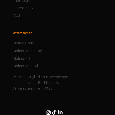
Impressum
Datenschutz
AGB
Unternehmen
Molino GmbH
Molino Marketing
Molino PR
Molino Medical
Wir sind Mitglied im Börsenverein
des deutschen Buchhandels
Verkehrsnummer 14985