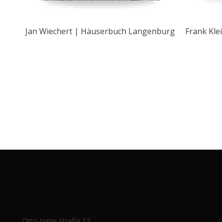
Jan Wiechert | Häuserbuch Langenburg
Frank Kle
Otto-Hahn-Straße 17