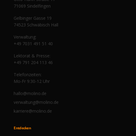
71069 Sindelfingen
Gelbinger Gasse 19
Olaf der Flipper, Pia Malo | Papa, erzähl
Roland Bauer | Winterberg Postkarten
Christa Hagmeyer | Staub fällt von den
Nicola Becker | Zwanzig Prozent Glück
Herbert Nold | Tony, die schöne Maid
Federico Sorbelli | Nie wieder Alkohol
Shkelqim und Rion Turkaj | Unsere
Rolf Webe
Roland 
Winfri
Rainer
Chris
Sigr
W
74523 Schwäbisch Hall
doch mal | Die Autobiografie
und Wildblumen
Träumeländer
Schuhen
und Ich
Verwaltung:
+49 7031 491 51 40
Lektorat & Presse:
+49 791 204 113 46
Telefonzeiten:
Mo-Fr 9:30-12 Uhr
hallo@molino.de
verwaltung@molino.de
karriere@molino.de
Entdecken