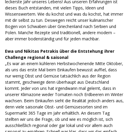
leckerste Jahr unseres Lebens! Aus unseren Erfahrungen ist
dieses Buch entstanden, mit vielen Tipps, Ideen und
Wissenswertem. Wie du kochst und was du kochst, hat immer
mit dir selbst zu tun. Deswegen reicht unser kulinarischer
Bogen von Schwaben über Griechenland nach Serbien und
Polen. Manche Rezepte sind traditionell, andere modern –
aber immer bodenständig und für jeden machbar.
Ewa und Nikitas Petrakis über die Entstehung ihrer
Challenge regional & saisonal
„Es war an einem kühleren Herbstwochenende Mitte Oktober,
als uns das erste Mal beim Einkaufen bewusst auffiel, dass
nur wenig Obst und Gemüse tatsächlich aus der Region
stammt, geschweige denn überhaupt aus Deutschland
kommt. Jeder von uns hat irgendwann mal gelernt, dass in
unserer Klimazone weder Tomaten noch Erdbeeren im Winter
wachsen. Beim Einkaufen sieht die Realität jedoch anders aus,
denn viele saisonale Obst- und Gemüsesorten sind im
Supermarkt 365 Tage im Jahr erhältlich. An diesem Tag
stellten wir uns die Frage, ob und wie es möglich ist, sich
ausschließlich regional oder gar lokal und vor allem auch
saisonal zu ernähren. Schnell war klar, dass wir das einfach