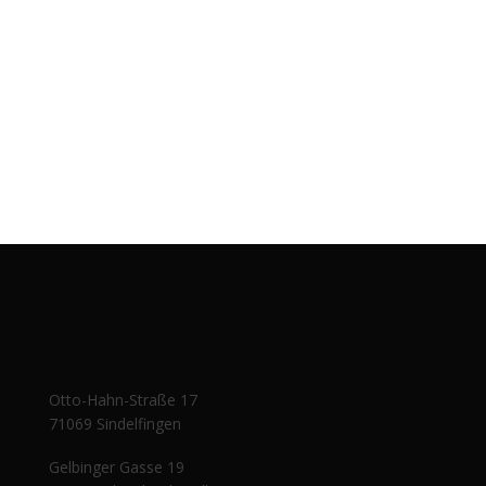
Otto-Hahn-Straße 17
71069 Sindelfingen
Gelbinger Gasse 19