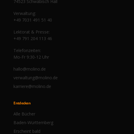
Olaf der Flipper, Pia Malo | Papa, erzähl
Roland Bauer | Winterberg Postkarten
Christa Hagmeyer | Staub fällt von den
Nicola Becker | Zwanzig Prozent Glück
Herbert Nold | Tony, die schöne Maid
Federico Sorbelli | Nie wieder Alkohol
Shkelqim und Rion Turkaj | Unsere
Rolf Webe
Roland 
Winfri
Rainer
Chris
Sigr
W
74523 Schwäbisch Hall
doch mal | Die Autobiografie
und Wildblumen
Träumeländer
Schuhen
und Ich
Verwaltung:
+49 7031 491 51 40
Lektorat & Presse:
+49 791 204 113 46
Telefonzeiten:
Mo-Fr 9:30-12 Uhr
hallo@molino.de
verwaltung@molino.de
karriere@molino.de
Entdecken
Alle Bücher
Baden-Württemberg
Erscheint bald