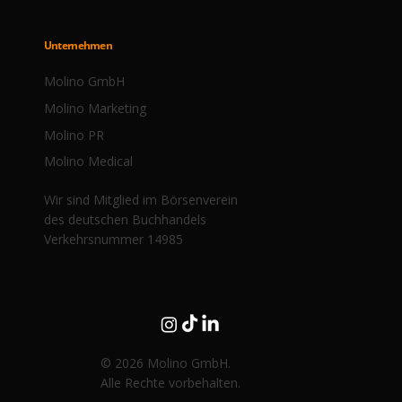
Unternehmen
Molino GmbH
Molino Marketing
Molino PR
Molino Medical
Wir sind Mitglied im Börsenverein
des deutschen Buchhandels
Verkehrsnummer 14985
© 2026 Molino GmbH.
Alle Rechte vorbehalten.