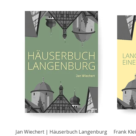
Jan Wiechert | Häuserbuch Langenburg
Frank Kle