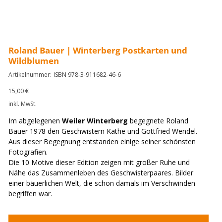
Roland Bauer | Winterberg Postkarten und
Wildblumen
Artikelnummer:
Artikelnummer:
ISBN 978-3-911682-46-6
ISBN
978-
3-
Preis
15,00 €
911682-
46-
inkl. MwSt.
6
Im abgelegenen
Weiler Winterberg
begegnete Roland
Bauer 1978 den Geschwistern Kathe und Gottfried Wendel.
Aus dieser Begegnung entstanden einige seiner schönsten
Fotografien.
Die 10 Motive dieser Edition zeigen mit großer Ruhe und
Nähe das Zusammenleben des Geschwisterpaares. Bilder
einer bäuerlichen Welt, die schon damals im Verschwinden
begriffen war.