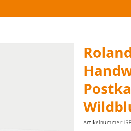
Roland
Handw
Postka
Wildb
Artik
Artikelnummer:
IS
ISBN
978-
3-