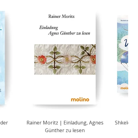
eder
Rainer Moritz | Einladung, Agnes
Shkelqim 
Günther zu lesen