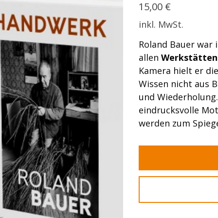
Preis
9116
15,00 €
49-
7
inkl. MwSt.
Roland Bauer war i
allen
Werkstätten
Kamera hielt er di
Wissen nicht aus 
und Wiederholung.
eindrucksvolle Mo
werden zum Spiegel