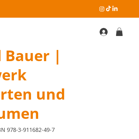
 Bauer |
erk
rten und
lumen
elnummer:
BN 978-3-911682-49-7