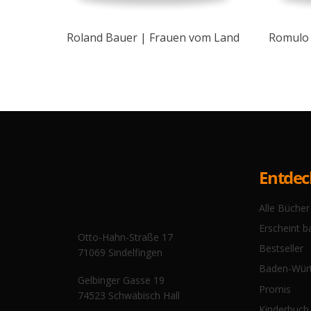
Roland Bauer | Frauen vom Land
Romulo 
Entde
Alle Bücher
Erscheint b
Otto-Hahn-Straße 17
Bestseller
71069 Sindelfingen
Baden-Wür
Gelbinger Gasse 19
Promis
74523 Schwäbisch Hall
Kinderbuch