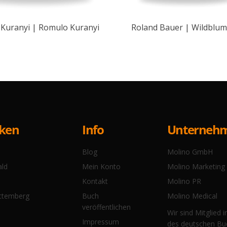
Kuranyi | Romulo Kuranyi
Roland Bauer | Wildblu
Info
cken
Unterneh
Blog
Molino GmbH
Mein Konto
ald
Molino Marketing
Kontakt
Molino PR
Buch
ttemberg
Molino Medical
veröffentlichen
Wir sind Mitglied 
Impressum
des deutschen Bu