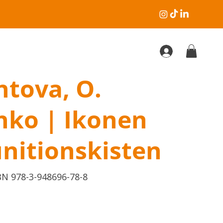
ntova, O.
ko | Ikonen
nitionskisten
elnummer:
BN 978-3-948696-78-8
96-