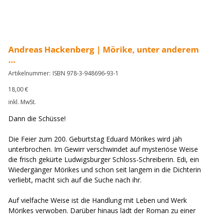
Andreas Hackenberg | Mörike, unter anderem
...
Artikelnummer:
Artikelnummer:
ISBN 978-3-948696-93-1
ISBN
978-
3-
Preis
18,00 €
948696-
93-
inkl. MwSt.
1
Dann die Schüsse!
Die Feier zum 200. Geburtstag Eduard Mörikes wird jäh
unterbrochen. Im Gewirr verschwindet auf mysteriöse Weise
die frisch gekürte Ludwigsburger Schloss-Schreiberin. Edi, ein
Wiedergänger Mörikes und schon seit langem in die Dichterin
verliebt, macht sich auf die Suche nach ihr.
Auf vielfache Weise ist die Handlung mit Leben und Werk
Mörikes verwoben. Darüber hinaus lädt der Roman zu einer