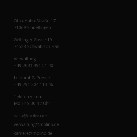
Otto-Hahn-Straße 17
71069 Sindelfingen
Gelbinger Gasse 19
Olaf der Flipper, Pia Malo | Papa, erzähl
Roland Bauer | Winterberg Postkarten
Christa Hagmeyer | Staub fällt von den
Nicola Becker | Zwanzig Prozent Glück
Herbert Nold | Tony, die schöne Maid
Federico Sorbelli | Nie wieder Alkohol
Shkelqim und Rion Turkaj | Unsere
Rolf Webe
Roland 
Winfri
Rainer
Chris
Sigr
W
74523 Schwäbisch Hall
doch mal | Die Autobiografie
und Wildblumen
Träumeländer
Schuhen
und Ich
Verwaltung:
+49 7031 491 51 40
Lektorat & Presse:
+49 791 204 113 46
Telefonzeiten:
Mo-Fr 9:30-12 Uhr
hallo@molino.de
verwaltung@molino.de
karriere@molino.de