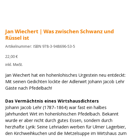
Jan Wiechert | Was zwischen Schwanz und
Rüssel ist
Artikelnummer:
Artikelnummer:
ISBN 978-3-948696-53-5
ISBN
978-
3-
Preis
22,00 €
948696-
53-
inkl. MwSt.
5
Jan Wiechert hat ein hohenlohisches Urgestein neu entdeckt:
Mit seinen Gedichten lockte der Adlerwirt Johann Jacob Lehr
Gäste nach Pfedelbach!
Das Vermächtnis eines Wirtshausdichters
Johann Jacob Lehr (1787–1864) war fast ein halbes
Jahrhundert Wirt im hohenlohischen Pfedelbach. Bekannt
wurde er aber nicht durch gutes Essen, sondern durch
herzhafte Lyrik: Seine Lehriaden werben für Ulmer Lagerbier,
den Kirchweihkuchen und die Metzelsuppe im Wirtshaus zum